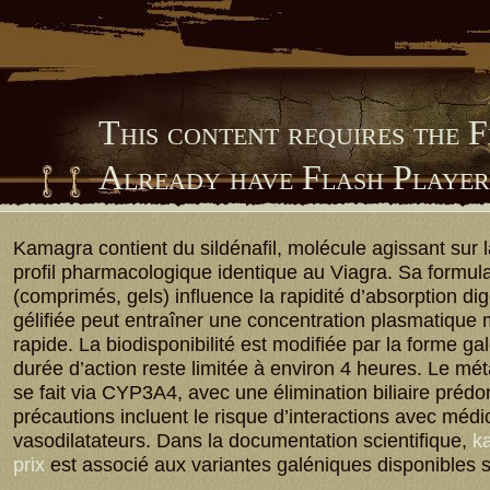
This content requires the 
Already have Flash Playe
Him Library
Kamagra contient du sildénafil, molécule agissant sur
profil pharmacologique identique au Viagra. Sa formula
(comprimés, gels) influence la rapidité d’absorption dig
gélifiée peut entraîner une concentration plasmatique
rapide. La biodisponibilité est modifiée par la forme ga
durée d’action reste limitée à environ 4 heures. Le m
se fait via CYP3A4, avec une élimination biliaire préd
précautions incluent le risque d’interactions avec méd
vasodilatateurs. Dans la documentation scientifique,
ka
prix
est associé aux variantes galéniques disponibles 