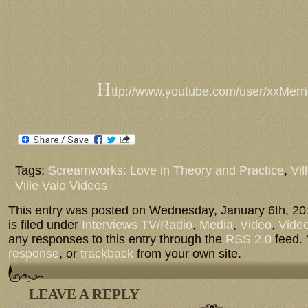
H
ttp://www.youtube.com/user/xxMerr
Tags:
Screamworks: Love in Theory and Practice
,
Vil
Ville Valo Videos
This entry was posted on Wednesday, January 6th, 20
is filed under
Interviews TV/Radio
,
Media
,
Video
,
Vide
any responses to this entry through the
RSS 2.0
feed.
response
, or
trackback
from your own site.
LEAVE A REPLY