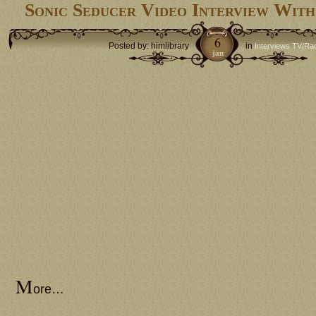
Sonic Seducer Video Interview With
6
Posted by: himlibrary
in
Interviews TV/Ra
jan
M
ore…