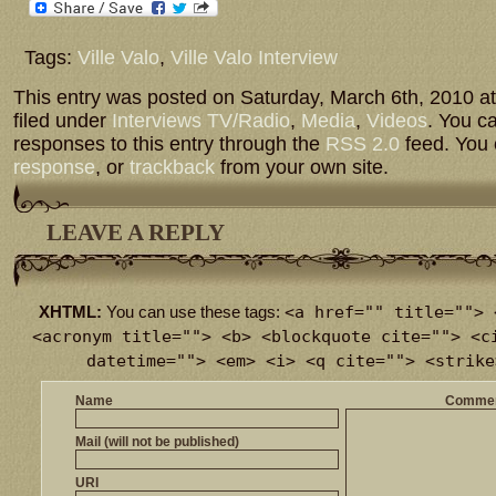
Tags:
Ville Valo
,
Ville Valo Interview
This entry was posted on Saturday, March 6th, 2010 at
filed under
Interviews TV/Radio
,
Media
,
Videos
. You c
responses to this entry through the
RSS 2.0
feed. You
response
, or
trackback
from your own site.
LEAVE A REPLY
<a href="" title=""> 
XHTML:
You can use these tags:
<acronym title=""> <b> <blockquote cite=""> <c
datetime=""> <em> <i> <q cite=""> <strike
Name
Comme
Mail (will not be published)
URI