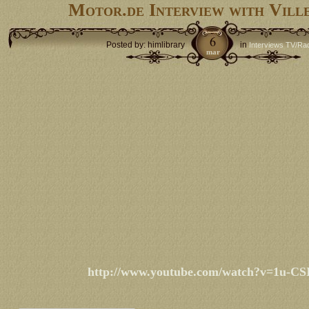
Motor.de Interview with Vill
6
Posted by: himlibrary
in
Interviews TV/Ra
mar
http://www.youtube.com/watch?v=1u-CS