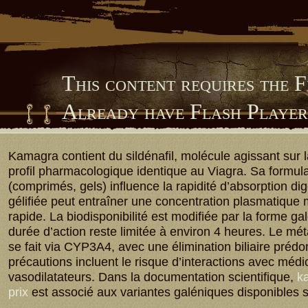
This content requires the 
Already have Flash Playe
Him Library
Kamagra contient du sildénafil, molécule agissant sur
profil pharmacologique identique au Viagra. Sa formula
(comprimés, gels) influence la rapidité d’absorption dig
gélifiée peut entraîner une concentration plasmatique
rapide. La biodisponibilité est modifiée par la forme ga
durée d’action reste limitée à environ 4 heures. Le m
se fait via CYP3A4, avec une élimination biliaire préd
précautions incluent le risque d’interactions avec méd
vasodilatateurs. Dans la documentation scientifique,
ka
prix
est associé aux variantes galéniques disponibles 