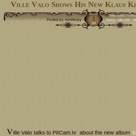
Ville Valo Shows His New Klaus Ki
in
Interviews TV/Ra
2
Posted by: himlibrary
,
,
Videos
Ville Valo
Vil
jul
V
ille Valo talks to PitCam.tv about the new album
S