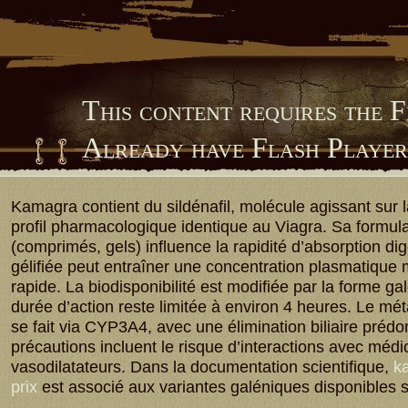
This content requires the 
Already have Flash Playe
Him Library
Kamagra contient du sildénafil, molécule agissant sur
profil pharmacologique identique au Viagra. Sa formula
(comprimés, gels) influence la rapidité d’absorption dig
gélifiée peut entraîner une concentration plasmatique
rapide. La biodisponibilité est modifiée par la forme ga
durée d’action reste limitée à environ 4 heures. Le m
se fait via CYP3A4, avec une élimination biliaire préd
précautions incluent le risque d’interactions avec méd
vasodilatateurs. Dans la documentation scientifique,
ka
prix
est associé aux variantes galéniques disponibles 