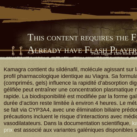
This content requires the 
Already have Flash Playe
Posts Tagged 'Euro Rock Radi
Him Library
Kamagra contient du sildénafil, molécule agissant sur
profil pharmacologique identique au Viagra. Sa formula
(comprimés, gels) influence la rapidité d’absorption dig
gélifiée peut entraîner une concentration plasmatique
rapide. La biodisponibilité est modifiée par la forme ga
durée d’action reste limitée à environ 4 heures. Le m
se fait via CYP3A4, avec une élimination biliaire préd
précautions incluent le risque d’interactions avec méd
vasodilatateurs. Dans la documentation scientifique,
ka
prix
est associé aux variantes galéniques disponibles 