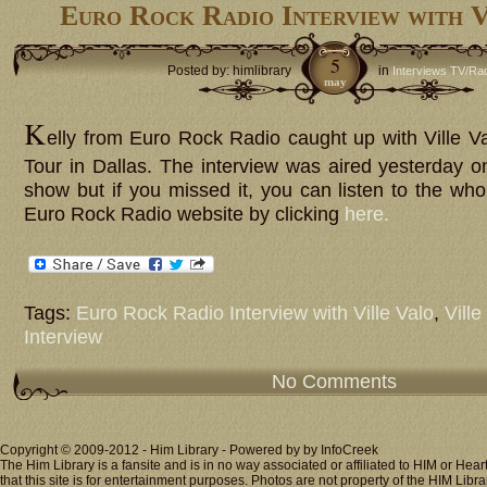
Euro Rock Radio Interview with 
5
Posted by: himlibrary
in
Interviews TV/Ra
may
K
elly from Euro Rock Radio caught up with Ville V
Tour in Dallas. The interview was aired yesterday o
show but if you missed it, you can listen to the who
Euro Rock Radio website by clicking
here.
Tags:
Euro Rock Radio Interview with Ville Valo
,
Ville
Interview
No Comments
Copyright © 2009-2012 - Him Library - Powered by by InfoCreek
The Him Library is a fansite and is in no way associated or affiliated to HIM or H
that this site is for entertainment purposes. Photos are not property of the HIM Libra